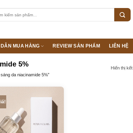
m:
DẪN MUA HÀNG
REVIEW SẢN PHẨM
LIÊN HỆ
amide 5%
Hiển thị kế
sáng da niacinamide 5%”
iá!