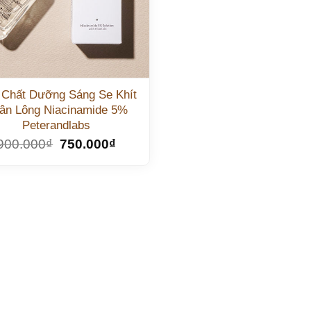
 Chất Dưỡng Sáng Se Khít
ân Lông Niacinamide 5%
Peterandlabs
900.000
₫
750.000
₫