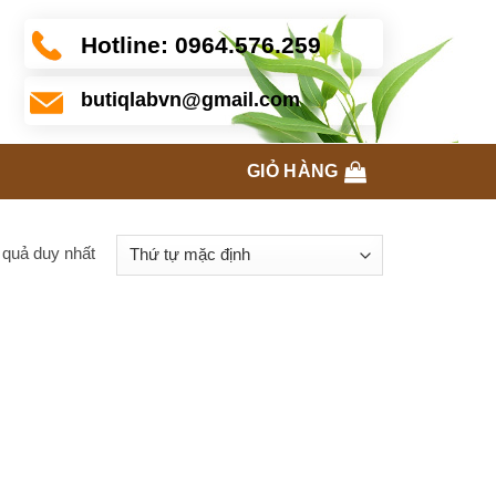
Hotline:
0964.576.259
butiqlabvn@gmail.com
GIỎ HÀNG
t quả duy nhất