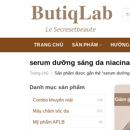
Skip
to
Tìm
kiế
content
TRANG CHỦ
SẢN PHẨM
HƯỚNG 
serum dưỡng sáng da niacin
Trang chủ
/
Sản phẩm được gắn thẻ “serum dưỡng 
Danh mục sản phẩm
Giảm g
Combo khuyến mãi
(18)
Máy chăm sóc da
(27)
Mỹ phẩm APLB
(8)