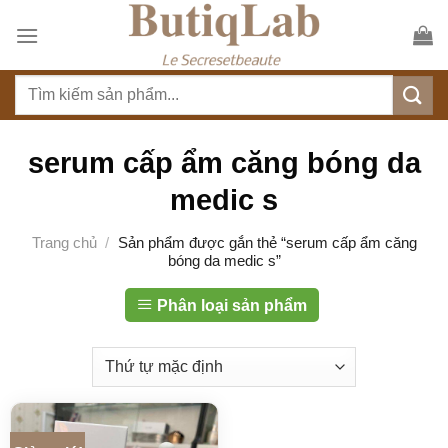
S
k
i
T
p
ì
t
m
o
k
serum cấp ẩm căng bóng da
c
i
o
medic s
ế
n
m
t
Trang chủ
/
Sản phẩm được gắn thẻ “serum cấp ẩm căng
:
bóng da medic s”
e
n
Phân loại sản phẩm
t