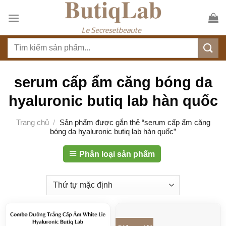
S
k
i
T
p
ì
t
m
o
k
serum cấp ẩm căng bóng da
c
i
o
hyaluronic butiq lab hàn quốc
ế
n
m
t
Trang chủ
/
Sản phẩm được gắn thẻ “serum cấp ẩm căng
:
bóng da hyaluronic butiq lab hàn quốc”
e
n
Phân loại sản phẩm
t