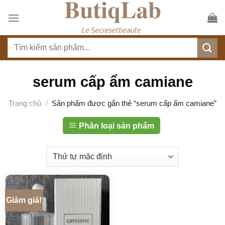
S
k
i
T
p
ì
t
m
o
k
serum cấp ẩm camiane
c
i
o
ế
Trang chủ
/
Sản phẩm được gắn thẻ “serum cấp ẩm camiane”
n
m
t
:
Phân loại sản phẩm
e
n
t
Giảm giá!