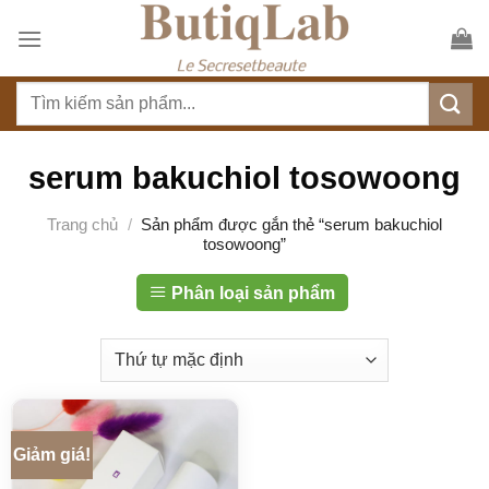
S
k
i
T
p
ì
t
m
o
k
serum bakuchiol tosowoong
c
i
o
ế
Trang chủ
/
Sản phẩm được gắn thẻ “serum bakuchiol
n
tosowoong”
m
t
:
e
Phân loại sản phẩm
n
t
Giảm giá!