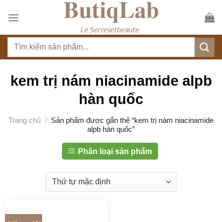
S
k
i
T
p
ì
t
m
o
k
kem trị nám niacinamide alpb
c
i
o
hàn quốc
ế
n
m
t
Trang chủ
/
Sản phẩm được gắn thẻ “kem trị nám niacinamide
:
alpb hàn quốc”
e
n
Phân loại sản phẩm
t