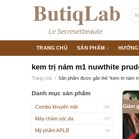
Skip
to
Tìm
kiế
content
TRANG CHỦ
SẢN PHẨM
HƯỚNG 
kem trị nám m1 nuwthite prud
Trang chủ
/
Sản phẩm được gắn thẻ “kem trị nám m1
Danh mục sản phẩm
Giảm g
Combo khuyến mãi
(18)
Máy chăm sóc da
(27)
Mỹ phẩm APLB
(8)