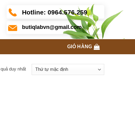
Hotline:
0964.576.259
butiqlabvn@gmail.com
GIỎ HÀNG
t quả duy nhất