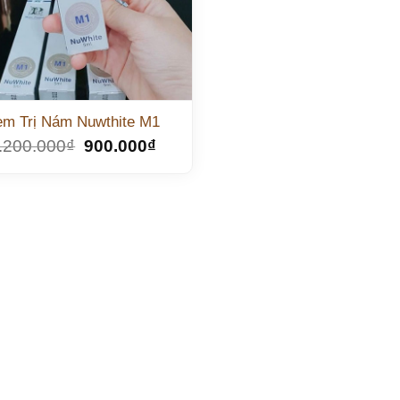
em Trị Nám Nuwthite M1
.200.000
₫
900.000
₫