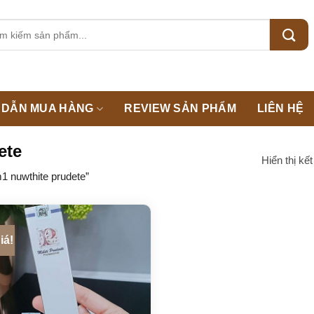
m:
DẪN MUA HÀNG
REVIEW SẢN PHẨM
LIÊN HỆ
ete
Hiển thị kế
 nuwthite prudete”
iá!