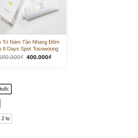
 Trị Nám Tàn Nhang Đốm
 8 Days Spot Tosowoong
500.000
₫
400.000
₫
Quốc
2 lọ