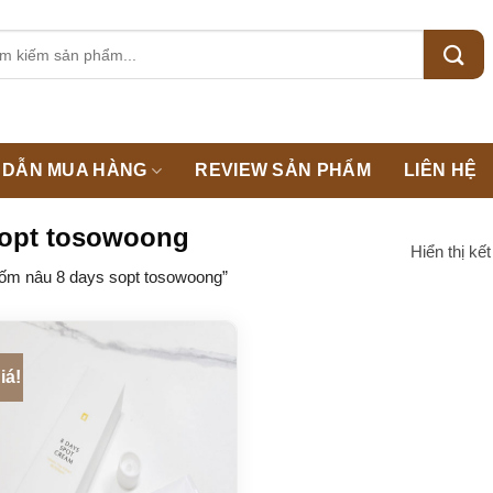
m:
DẪN MUA HÀNG
REVIEW SẢN PHẨM
LIÊN HỆ
sopt tosowoong
Hiển thị kế
ốm nâu 8 days sopt tosowoong”
iá!