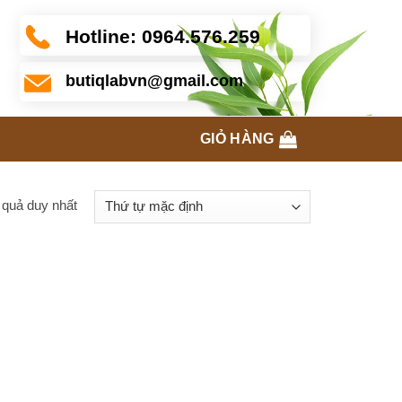
Hotline:
0964.576.259
butiqlabvn@gmail.com
GIỎ HÀNG
t quả duy nhất