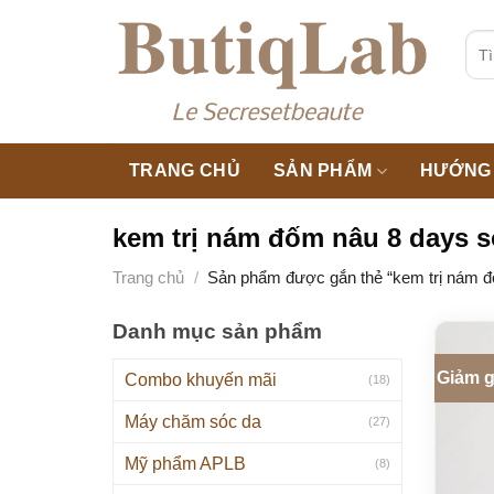
Skip
to
Tìm
kiế
content
TRANG CHỦ
SẢN PHẨM
HƯỚNG 
kem trị nám đốm nâu 8 days 
Trang chủ
/
Sản phẩm được gắn thẻ “kem trị nám đ
Danh mục sản phẩm
Giảm g
Combo khuyến mãi
(18)
Máy chăm sóc da
(27)
Mỹ phẩm APLB
(8)