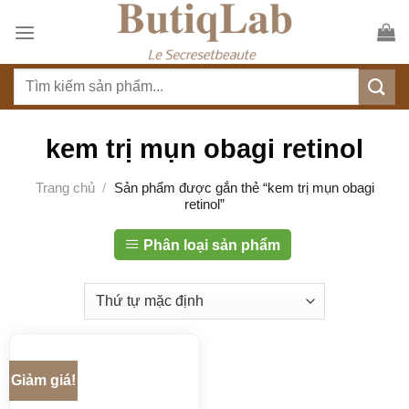
S
k
i
T
p
ì
t
m
o
k
kem trị mụn obagi retinol
c
i
o
ế
Trang chủ
/
Sản phẩm được gắn thẻ “kem trị mụn obagi
n
retinol”
m
t
:
e
Phân loại sản phẩm
n
t
Giảm giá!