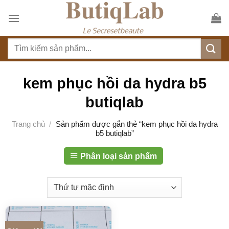
S
k
i
T
p
ì
t
m
o
k
kem phục hồi da hydra b5
c
i
o
butiqlab
ế
n
m
t
Trang chủ
/
Sản phẩm được gắn thẻ “kem phục hồi da hydra
:
b5 butiqlab”
e
n
Phân loại sản phẩm
t