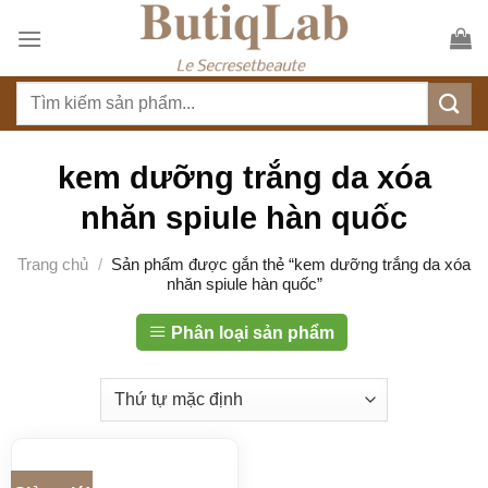
S
k
i
T
p
ì
t
m
o
k
kem dưỡng trắng da xóa
c
i
o
nhăn spiule hàn quốc
ế
n
m
t
Trang chủ
/
Sản phẩm được gắn thẻ “kem dưỡng trắng da xóa
:
nhăn spiule hàn quốc”
e
n
Phân loại sản phẩm
t