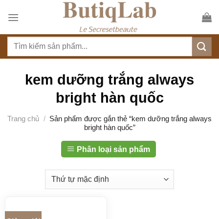
S
k
i
T
p
ì
t
m
o
k
kem dưỡng trắng always
c
i
o
bright hàn quốc
ế
n
m
t
Trang chủ
/
Sản phẩm được gắn thẻ “kem dưỡng trắng always
:
bright hàn quốc”
e
n
Phân loại sản phẩm
t