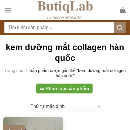
S
k
i
T
p
ì
t
m
o
k
kem dưỡng mắt collagen hàn
c
i
o
quốc
ế
n
m
t
Trang chủ
/
Sản phẩm được gắn thẻ “kem dưỡng mắt collagen
:
hàn quốc”
e
n
Phân loại sản phẩm
t