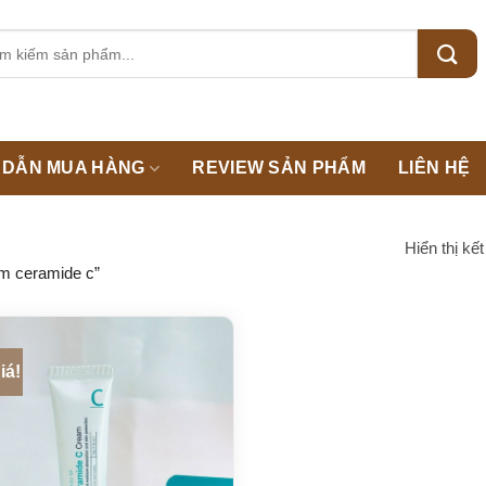
m:
DẪN MUA HÀNG
REVIEW SẢN PHẨM
LIÊN HỆ
Hiển thị kế
m ceramide c”
iá!