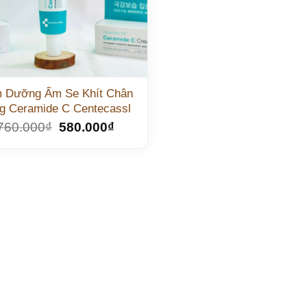
 Dưỡng Ẩm Se Khít Chân
g Ceramide C Centecassl
760.000
₫
580.000
₫