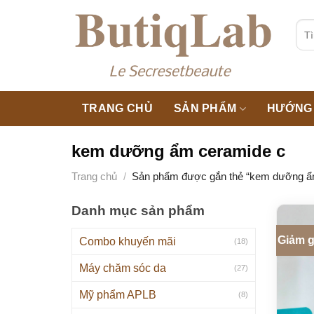
Skip
to
Tìm
kiế
content
TRANG CHỦ
SẢN PHẨM
HƯỚNG 
kem dưỡng ẩm ceramide c
Trang chủ
/
Sản phẩm được gắn thẻ “kem dưỡng ẩ
Danh mục sản phẩm
Giảm g
Combo khuyến mãi
(18)
Máy chăm sóc da
(27)
Mỹ phẩm APLB
(8)