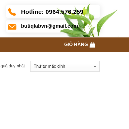
Hotline:
0964.576.259
butiqlabvn@gmail.com
GIỎ HÀNG
t quả duy nhất