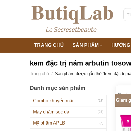
Skip
to
Tìm
kiế
content
TRANG CHỦ
SẢN PHẨM
HƯỚNG 
kem đặc trị nám arbutin tos
Trang chủ
/
Sản phẩm được gắn thẻ “kem đặc trị ná
Danh mục sản phẩm
Giảm g
Combo khuyến mãi
(18)
Máy chăm sóc da
(27)
Mỹ phẩm APLB
(8)