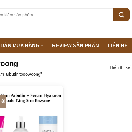
m:
DẪN MUA HÀNG
REVIEW SẢN PHẨM
LIÊN HỆ
owoong
Hiển thị kế
m arbutin tosowoong”
iá!