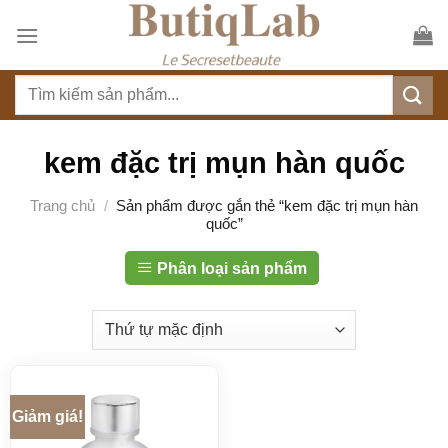
S
k
i
T
p
ì
t
m
o
k
kem đặc trị mụn hàn quốc
c
i
o
ế
Trang chủ
/
Sản phẩm được gắn thẻ “kem đặc trị mụn hàn
n
quốc”
m
t
:
e
Phân loại sản phẩm
n
t
Giảm giá!