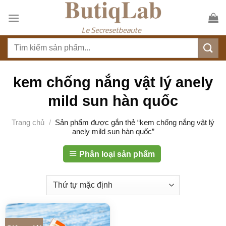
S
k
i
T
p
ì
t
m
o
k
kem chống nắng vật lý anely
c
i
o
mild sun hàn quốc
ế
n
m
t
Trang chủ
/
Sản phẩm được gắn thẻ “kem chống nắng vật lý
:
anely mild sun hàn quốc”
e
n
Phân loại sản phẩm
t