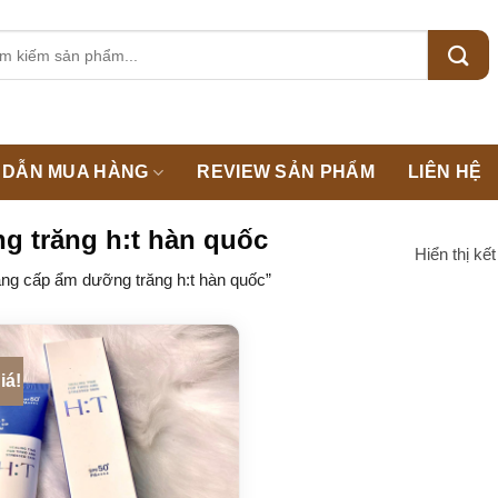
m:
DẪN MUA HÀNG
REVIEW SẢN PHẨM
LIÊN HỆ
 trăng h:t hàn quốc
Hiển thị kế
g cấp ẩm dưỡng trăng h:t hàn quốc”
iá!