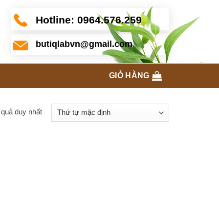
Hotline:
0964.576.259
butiqlabvn@gmail.com
GIỎ HÀNG
t quả duy nhất