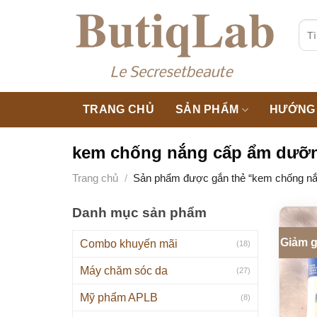
Skip
to
Tìm
kiế
content
TRANG CHỦ
SẢN PHẨM
HƯỚNG 
kem chống nắng cấp ẩm dưỡng
Trang chủ
/
Sản phẩm được gắn thẻ “kem chống nắn
Danh mục sản phẩm
Giảm g
Combo khuyến mãi
(18)
Máy chăm sóc da
(27)
Mỹ phẩm APLB
(8)