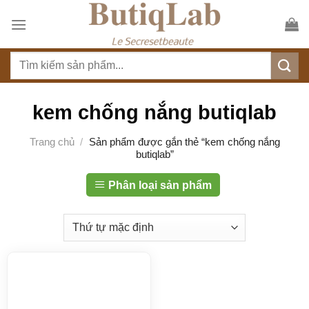
S
k
i
T
p
ì
t
m
o
k
kem chống nắng butiqlab
c
i
o
ế
Trang chủ
/
Sản phẩm được gắn thẻ “kem chống nắng
n
butiqlab”
m
t
:
e
Phân loại sản phẩm
n
t