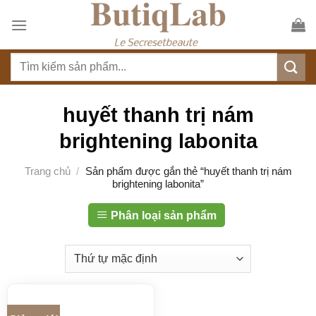
S
k
i
T
p
ì
t
m
o
k
huyết thanh trị nám
c
i
o
brightening labonita
ế
n
m
t
Trang chủ
/
Sản phẩm được gắn thẻ “huyết thanh trị nám
:
brightening labonita”
e
n
Phân loại sản phẩm
t