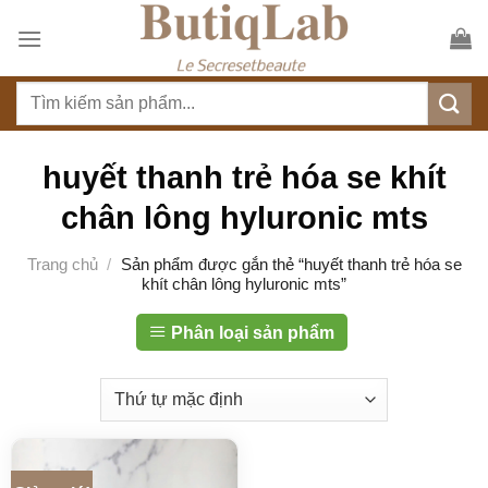
S
k
i
T
p
ì
t
m
o
k
huyết thanh trẻ hóa se khít
c
i
o
chân lông hyluronic mts
ế
n
m
t
Trang chủ
/
Sản phẩm được gắn thẻ “huyết thanh trẻ hóa se
:
khít chân lông hyluronic mts”
e
n
Phân loại sản phẩm
t