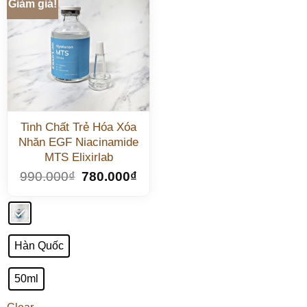
Giảm giá!
Tinh Chất Trẻ Hóa Xóa
Nhăn EGF Niacinamide
MTS Elixirlab
990.000
₫
780.000
₫
Hàn Quốc
50ml