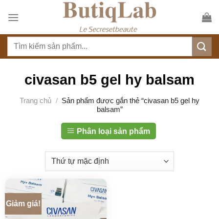
S
k
i
T
p
ì
t
m
o
k
civasan b5 gel hy balsam
c
i
o
ế
Trang chủ
/
Sản phẩm được gắn thẻ “civasan b5 gel hy
n
balsam”
m
t
:
e
Phân loại sản phẩm
n
t
Giảm giá!