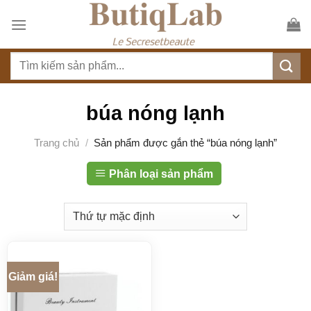
S
k
i
T
p
ì
t
m
o
k
búa nóng lạnh
c
i
o
ế
Trang chủ
/
Sản phẩm được gắn thẻ “búa nóng lạnh”
n
m
t
:
Phân loại sản phẩm
e
n
t
Giảm giá!