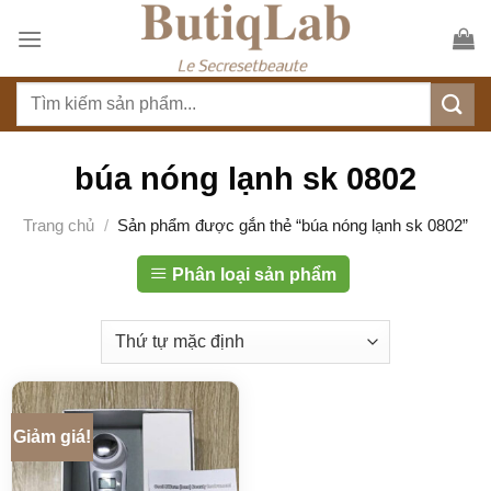
S
k
i
T
p
ì
t
m
o
k
búa nóng lạnh sk 0802
c
i
o
ế
Trang chủ
/
Sản phẩm được gắn thẻ “búa nóng lạnh sk 0802”
n
m
t
:
Phân loại sản phẩm
e
n
t
Giảm giá!