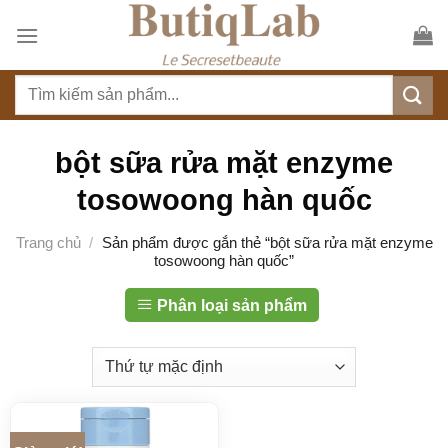
S
k
i
T
p
ì
t
m
o
k
bột sữa rửa mặt enzyme
c
i
o
tosowoong hàn quốc
ế
n
m
t
Trang chủ
/
Sản phẩm được gắn thẻ “bột sữa rửa mặt enzyme
:
tosowoong hàn quốc”
e
n
Phân loại sản phẩm
t