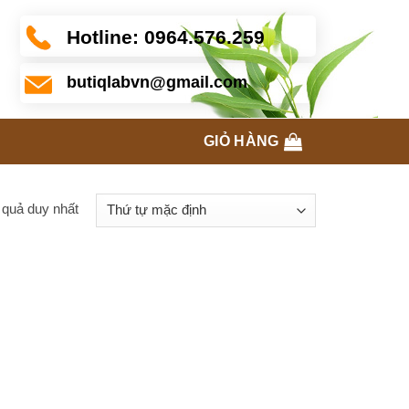
Hotline:
0964.576.259
butiqlabvn@gmail.com
GIỎ HÀNG
t quả duy nhất