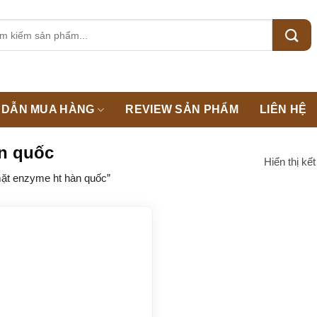
m:
DẪN MUA HÀNG
REVIEW SẢN PHẨM
LIÊN HỆ
àn quốc
Hiển thị kế
ặt enzyme ht hàn quốc”