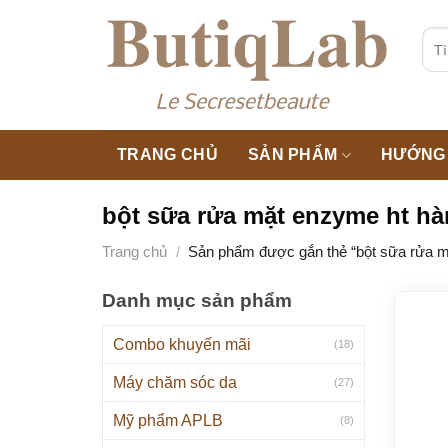
Skip
to
Tìm
kiế
content
TRANG CHỦ
SẢN PHẨM
HƯỚNG 
bột sữa rửa mặt enzyme ht h
Trang chủ
/
Sản phẩm được gắn thẻ “bột sữa rửa m
Danh mục sản phẩm
Combo khuyến mãi
(18)
Máy chăm sóc da
(27)
Mỹ phẩm APLB
(8)